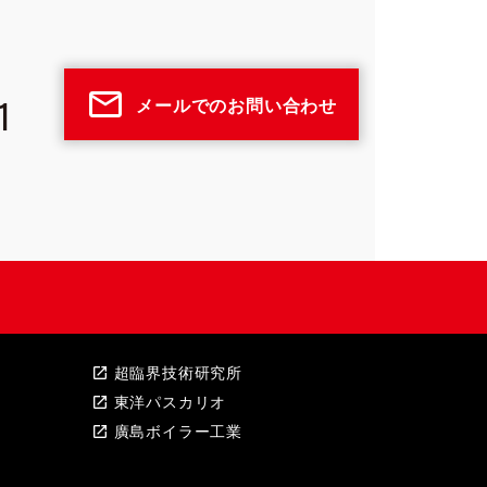
mail_outline
1
メールでのお問い合わせ
超臨界技術研究所
open_in_new
東洋パスカリオ
open_in_new
廣島ボイラー工業
open_in_new