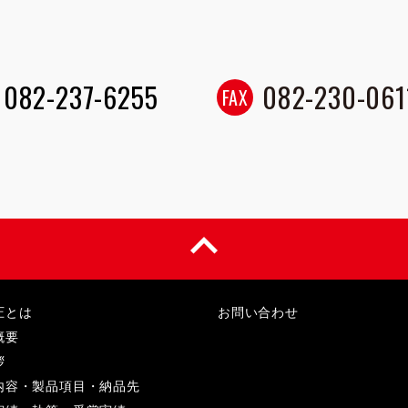
082-237-6255
082-230-061
FAX
keyboard_arrow_up
圧とは
お問い合わせ
概要
拶
内容・製品項目・納品先